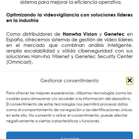
sistema para mejorar la eficiencia operativa.
Optimizando la videovigilancia con soluciones líderes
en la industria
Como distribuidores de
y
en
Hanwha Vision
Genetec
España, ofrecemos sistemas de gestión de vídeo líderes
en el mercado que combinan análisis inteligente,
amplia escalabilidad y sólida ciberseguridad con sus
soluciones Hanwha Wisenet y Genetec Security Center
(Omnicast).
En
garantizamos no solo protección
Cartronic Group
Gestionar consentimiento
de sus instalaciones, sino un ecosistema de seguridad
inteligente y eficiente ¿Está listo para dar el siguiente
paso?
y descubra cómo potenciar su
Contáctenos
Para ofrecer las mejores experiencias, utilizamos tecnologías como las
infraestructura con soluciones VMS que optimicen la
cookies para almacenar y/o acceder a la información del dispositivo.
gestión de la videovigilancia.
El consentimiento de estas tecnologías nos permitirá procesar datos
como el comportamiento de navegación o las identificaciones únicas
en este sitio. No consentir o retirar el consentimiento, puede afectar
negativamente a ciertas características y funciones.
Otras publicaciones que pueden interesarte:
Aceptar