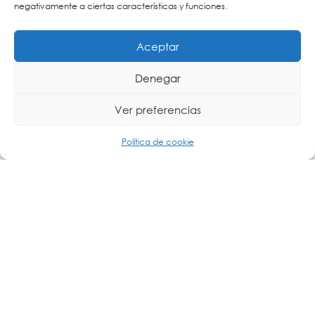
negativamente a ciertas características y funciones.
Aceptar
Seguridad Robusta
Implementamos las últimas tecnologías de seguridad para
Denegar
proteger su red WiFi contra amenazas cibernéticas,
garantizando la privacidad y la integridad de sus datos.
Ver preferencias
Política de cookie