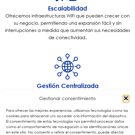
Escalabilidad
Ofrecemos infraestructuras WiFi que pueden crecer con
su negocio, permitiendo una expansión fácil y sin
interrupciones a medida que aumentan sus necesidades
de conectividad.
Gestión Centralizada
Ofrecemos herramientas de gestión centralizada que
Gestionar consentimiento
facilitan la supervisión y el control de la red, permitiendo
ajustes y diagnósticos en tiempo real desde una ubicación
Para ofrecer las mejores experiencias, utilizamos tecnologías como las
central.
cookies para almacenar y/o acceder a la información del dispositivo.
El consentimiento de estas tecnologías nos permitirá procesar datos
como el comportamiento de navegación o las identificaciones únicas
en este sitio. No consentir o retirar el consentimiento, puede afectar