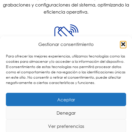
grabaciones y configuraciones del sistema, optimizando la
eficiencia operativa.
Gestionar consentimiento
Escalabilidad
Para ofrecer las mejores experiencias, utilizamos tecnologías como las
cookies para almacenar y/o acceder a la información del dispositivo.
Nuestras soluciones VMS están diseñadas para crecer con
El consentimiento de estas tecnologías nos permitirá procesar datos
como el comportamiento de navegación o las identificaciones únicas
sus necesidades, permitiendo la adición de nuevas
en este sitio. No consentir o retirar el consentimiento, puede afectar
cámaras y funciones sin complicaciones.
negativamente a ciertas características y funciones.
Aceptar
Denegar
Compatibilidad y Personalización
Ver preferencias