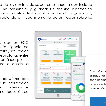
á de los centros de salud, ampliando la continuidad
ma no presencial y guardar un registro electrónico
 antecedentes, tratamientos, notas de seguimiento,
freciendo en todo momento datos fiables sobre su
ico con un ECG
n inteligente de
erial, saturación
piratoria, entre
stantánea por un
orma o desde la
Para ofrece
almacenar y
 de utilizar, con
tecnología
 a la información
o las identi
arios, además de
puede afect
a autogestión de
Ac