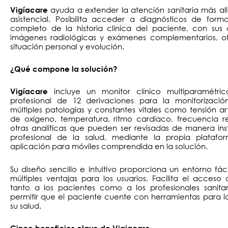
ayuda a extender la atención sanitaria más all
Vigíacare
asistencial. Posibilita acceder a diagnósticos de for
completo de la historia clínica del paciente, con sus
imágenes radiológicas y exámenes complementarios, o
situación personal y evolución.
¿Qué compone la solución?
incluye un monitor clínico multiparamétr
Vigíacare
profesional de 12 derivaciones para la monitorizació
múltiples patologías y constantes vitales como tensión art
de oxígeno, temperatura, ritmo cardiaco, frecuencia res
otras analíticas que pueden ser revisadas de manera in
profesional de la salud, mediante la propia plataf
aplicación para móviles comprendida en la solución.
Su diseño sencillo e intuitivo proporciona un entorno fácil
múltiples ventajas para los usuarios. Facilita el acceso
tanto a los pacientes como a los profesionales sanit
permitir que el paciente cuente con herramientas para l
su salud.
Cinco beneficios clave de Vigiacare