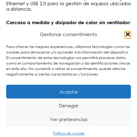
Ethernet y USB 2.0 para la gestión de equipos ubicados
a distancia.
Carcasa a medida y disipador de calor sin ventilador:
debido a su ingenioso diseño, el
evita el
VE1843
sobrecalentamiento y el mal funcionamiento de los
Gestionar consentimiento
ventiladores, situación que pudiera provocar que el
dispositivo deje de funcionar. Además, garantiza una
Para ofrecer las mejores experiencias, utilizamos tecnologías como las
disipación térmica eficaz y una transmisión de la señal
cookies para almacenar y/o acceder a la información del dispositivo.
ininterrumpida, al mismo tiempo que se alarga la vida
El consentimiento de estas tecnologías nos permitirá procesar datos
útil del equipo.
como el comportamiento de navegación o las identificaciones únicas
en este sitio. No consentir o retirar el consentimiento, puede afectar
el diseño del
negativamente a ciertas características y funciones.
Un diseño pensado para el usuario:
aumenta su facilidad de uso, ya que incluye un
VE1843
etiquetado autoexplicativo para el reconocimiento
intuitivo de los puertos, soportes integrados para
Aceptar
facilitar el montaje, indicadores luminosos para un
diagnóstico rápido y un espacio en el parte frontal
Denegar
dedicado para escribir etiquetas que faciliten el
reconocimiento y la gestión de los dispositivos.
Ver preferencias
el
es ideal para realizar
Múltiples aplicaciones:
VE1843
presentaciones de vídeo breves o de duración normal
Política de cookie