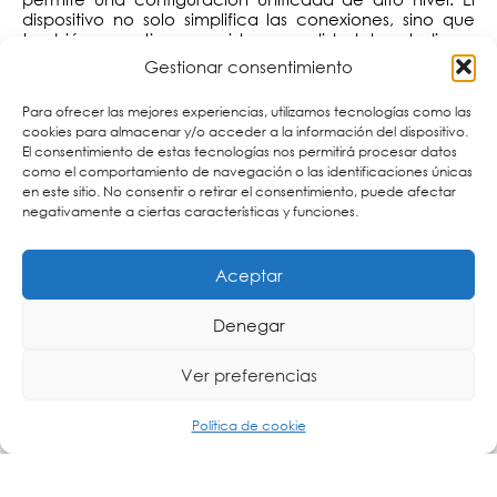
dispositivo no solo simplifica las conexiones, sino que
también garantiza un sonido con calidad de estudio en
todo el sistema.
Gestionar consentimiento
Cartronic Group, distribuidor oficial de Planet
Para ofrecer las mejores experiencias, utilizamos tecnologías como las
Networking en España.
cookies para almacenar y/o acceder a la información del dispositivo.
El consentimiento de estas tecnologías nos permitirá procesar datos
como el comportamiento de navegación o las identificaciones únicas
Si desea experimentar cómo las soluciones de
Planet
en este sitio. No consentir o retirar el consentimiento, puede afectar
pueden optimizar la eficiencia, la calidad y la gestión
negativamente a ciertas características y funciones.
de su infraestructura AV, no dude en
contactar con
. Nuestro equipo de expertos le
Cartronic Group
asesorará para integrar esta tecnología de vanguardia
Aceptar
en sus proyectos, garantizando el máximo rendimiento
y fiabilidad.
Denegar
Otras publicaciones que pueden interesarte:
Ver preferencias
Política de cookie