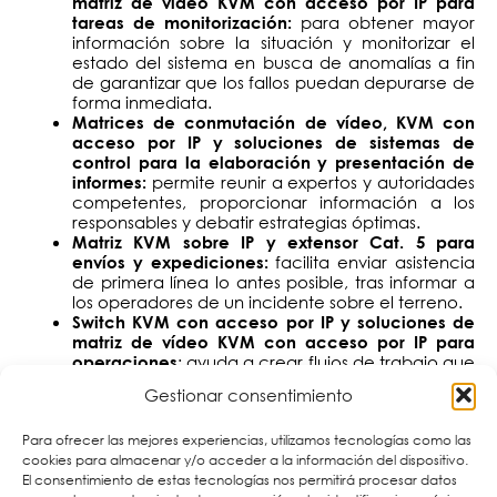
matriz de vídeo KVM con acceso por IP para
para obtener mayor
tareas de monitorización:
información sobre la situación y monitorizar el
estado del sistema en busca de anomalías a fin
de garantizar que los fallos puedan depurarse de
forma inmediata.
Matrices de conmutación de vídeo, KVM con
acceso por IP y soluciones de sistemas de
control para la elaboración y presentación de
permite reunir a expertos y autoridades
informes:
competentes, proporcionar información a los
responsables y debatir estrategias óptimas.
Matriz KVM sobre IP y extensor Cat. 5 para
facilita enviar asistencia
envíos y expediciones:
de primera línea lo antes posible, tras informar a
los operadores de un incidente sobre el terreno.
Switch KVM con acceso por IP y soluciones de
matriz de vídeo KVM con acceso por IP para
: ayuda a crear flujos de trabajo que
operaciones
requieren de una concentración y eficiencia
Gestionar consentimiento
elevadas con el fin de garantizar el correcto
funcionamiento de todo el proceso.
Para ofrecer las mejores experiencias, utilizamos tecnologías como las
cookies para almacenar y/o acceder a la información del dispositivo.
El consentimiento de estas tecnologías nos permitirá procesar datos