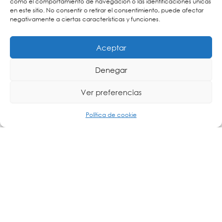
como el comportamiento de navegación o las identificaciones únicas
en este sitio. No consentir o retirar el consentimiento, puede afectar
negativamente a ciertas características y funciones.
Aceptar
Denegar
Ver preferencias
Beneficios de las soluciones de Aten
Política de cookie
permisos de usuario
Seguridad garantizada:
configurables y comunicación cifrada.
almacenamiento seguro,
Gestión remota:
conectividad fiable y estable, así como acceso y
control en movilidad.
escalabilidad sin
Espacios de trabajos flexibles:
límites, gestión eficiente del espacio, integración
transparente entre AV e IT y compatibilidad con
videowall.
funcionalidad
Monitorización en tiempo real:
Push and Pull
para una colaboración efectiva,
opciones de multiview, conmutación