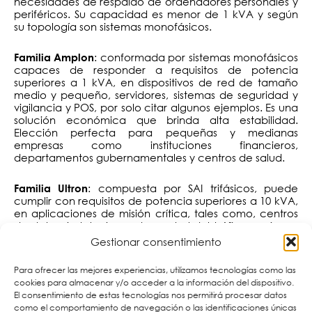
necesidades de respaldo de ordenadores personales y
periféricos. Su capacidad es menor de 1 kVA y según
su topología son sistemas monofásicos.
: conformada por sistemas monofásicos
Familia Amplon
capaces de responder a requisitos de potencia
superiores a 1 kVA, en dispositivos de red de tamaño
medio y pequeño, servidores, sistemas de seguridad y
vigilancia y POS, por solo citar algunos ejemplos. Es una
solución económica que brinda alta estabilidad.
Elección perfecta para pequeñas y medianas
empresas como instituciones financieros,
departamentos gubernamentales y centros de salud.
: compuesta por SAI trifásicos, puede
Familia Ultron
cumplir con requisitos de potencia superiores a 10 kVA,
en aplicaciones de misión crítica, tales como, centros
de datos, instalaciones de control del tráfico, emisoras
de transmisión y redes troncales. Sus principales
Gestionar consentimiento
ventajas son su alto rendimiento, estabilidad y
seguridad para entornos complejos.
Para ofrecer las mejores experiencias, utilizamos tecnologías como las
cookies para almacenar y/o acceder a la información del dispositivo.
: su arquitectura es modular y satisface
Familia Modulon
El consentimiento de estas tecnologías nos permitirá procesar datos
potencias superiores a 20 kVA en aplicaciones como
como el comportamiento de navegación o las identificaciones únicas