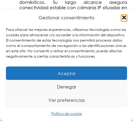
domésticos. Su largo alcance asegura
conectividad estable con cámaras IP situadas en
áreas extensas como patios, garajes y entradas
Gestionar consentimiento
de vehículos. Al conectar cámaras directamente
a su puerto Ethernet, los propietarios habilitan la
monitorización y grabación de vídeo en tiempo
Para ofrecer las mejores experiencias, utilizamos tecnologías como las
real con un funcionamiento continuo y fiable.
cookies para almacenar y/o acceder a la información del dispositivo.
El consentimiento de estas tecnologías nos permitirá procesar datos
como el comportamiento de navegación o las identificaciones únicas
en este sitio. No consentir o retirar el consentimiento, puede afectar
negativamente a ciertas características y funciones.
Aceptar
Denegar
Ver preferencias
Política de cookie