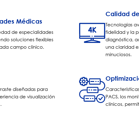
Calidad de
idades Médicas
Tecnologías av
edad de especialidades
fidelidad y la
ndo soluciones flexibles
diagnóstica, a
cada campo clínico.
una claridad ex
minuciosos.
Optimizació
traste diseñadas para
Característica
eriencia de visualización
PACS, los moni
.
clínicos, perm