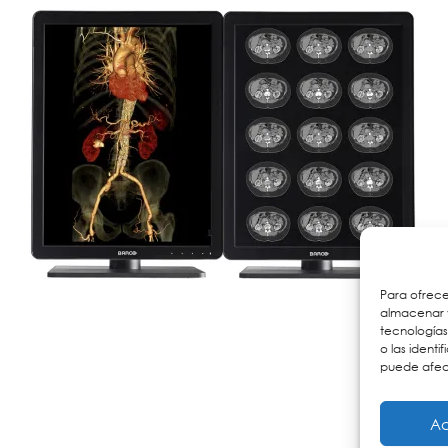
Para ofrece
almacenar y
tecnología
o las identi
puede afect
Monitores de 
Quirúrgica
Ac
roiluminación LED, diseñado