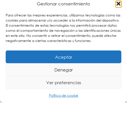
administrar los sensores y dispositivos remotos del
Gestionar consentimiento
fabricante. Los portales ofrecen una descripción
general central de todos los valores y brindan una
Para ofrecer las mejores experiencias, utilizamos tecnologías como las
combinación variable de funciones, como el envío de
cookies para almacenar y/o acceder a la información del dispositivo.
alarmas, informes, registros históricos, salidas a la API
El consentimiento de estas tecnologías nos permitirá procesar datos
abierta, entre otras funciones.
como el comportamiento de navegación o las identificaciones únicas
en este sitio. No consentir o retirar el consentimiento, puede afectar
negativamente a ciertas características y funciones.
Conoce más sobre el portal para los dispositivos
HWGroup.
Aceptar
Denegar
Ver preferencias
Política de cookie
Cartronic Group, distribuidor oficial de HWgroup en
España.