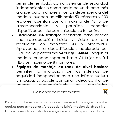
ser implementados como sistemas de seguridad
independientes o como parte de un sistema más
grande para múltiples sitios. En dependencia del
modelo, pueden admitir hasta 50 cámaras y 100
lectores, cuentan con un máximo de 48 TB de
almacenamiento y permiten conectar
dispositivos de intercomunicación e intrusión.
diseñadas para brindar
Estaciones de trabajo:
una reproducción fluida y vídeo de alta
resolución en monitores 4K y videowalls.
Aprovechan la decodificación acelerada por
GPU de la plataforma
. Según el
Security Center
modelo, pueden soportar hasta 64 flujos en Full
HD y un máximo de 8 monitores.
Equipos de montaje en rack de nivel básico:
permiten la migración de los sistemas de
seguridad independientes a una infraestructura
unificada. Es posible combinar vídeo, control de
acceso, reconocimiento de matrículas,
comunicaciones y analíticas en un solo equipo.
Gestionar consentimiento
En dependencia del equipo, puede admitir hasta
2000 lectores y 75 cámaras LPR, 96 TB de
Para ofrecer las mejores experiencias, utilizamos tecnologías como las
almacenamiento neto y hasta 570 Mbps de
cookies para almacenar y/o acceder a la información del dispositivo.
rendimiento de grabación.
El consentimiento de estas tecnologías nos permitirá procesar datos
Equipos empresariales de montaje en rack: