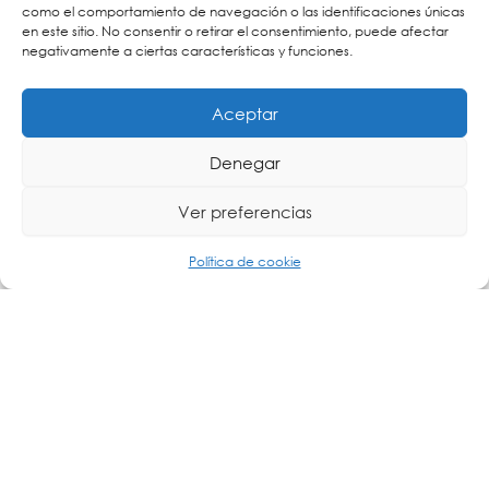
como el comportamiento de navegación o las identificaciones únicas
concebidos para implementaciones de misión
en este sitio. No consentir o retirar el consentimiento, puede afectar
crítica, estas unidades brindan mayor
negativamente a ciertas características y funciones.
escalabilidad y confiabilidad. Ofrecen un
rendimiento superior y opciones de
almacenamiento sin afectar el presupuesto de la
Aceptar
organización. Según el modelo, pueden soportar
hasta 2000 lectores y 75 cámaras LPR, 416 TB de
almacenamiento (SATA o SAS) con capacidades
Denegar
de RAID y hasta 2100 Mbps de rendimiento de
grabación.
Ver preferencias
Cartronic Group, distribuidor oficial de Genetec en
España.
Política de cookie
Si tu interés está vinculado con este tipo de soluciones,
no dudes en
; siempre
contactar con Cartronic Group
estamos a tu disposición para proporcionarte
información adicional y ofrecerte la mejor solución
para tu proyecto.
Otras publicaciones que pueden interesarte: