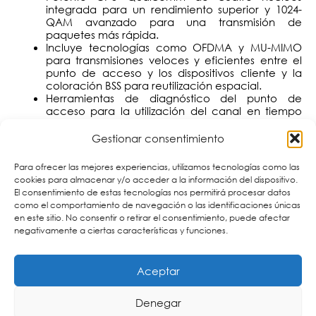
integrada para un rendimiento superior y 1024-
QAM avanzado para una transmisión de
paquetes más rápida.
Incluye tecnologías como OFDMA y MU-MIMO
para transmisiones veloces y eficientes entre el
punto de acceso y los dispositivos cliente y la
coloración BSS para reutilización espacial.
Herramientas de diagnóstico del punto de
acceso para la utilización del canal en tiempo
real.
Registro y configuración de dispositivos de
Gestionar consentimiento
escaneo rápido, monitoreo remoto y resolución
de problemas.
Para ofrecer las mejores experiencias, utilizamos tecnologías como las
Gestión remota en la nube (desde cualquier
cookies para almacenar y/o acceder a la información del dispositivo.
lugar) de una cantidad ilimitada de puntos de
El consentimiento de estas tecnologías nos permitirá procesar datos
acceso con la aplicación
.
EnGenius Cloud
como el comportamiento de navegación o las identificaciones únicas
Montaje en techo o pared.
en este sitio. No consentir o retirar el consentimiento, puede afectar
Antenas: 4 x 2,4 GHz: 5 dBi; 4 x 5 GHz: 6 dBi y 4 x 6
negativamente a ciertas características y funciones.
GHz: 5 dBi.
Consumo máximo de energía: 22,5 W.
Modos de operación: AP y malla.
Aceptar
Potencia máxima de transmisión: hasta 23 dBm.
Denegar
Cartronic Group, distribuidor de EnGenius en España.