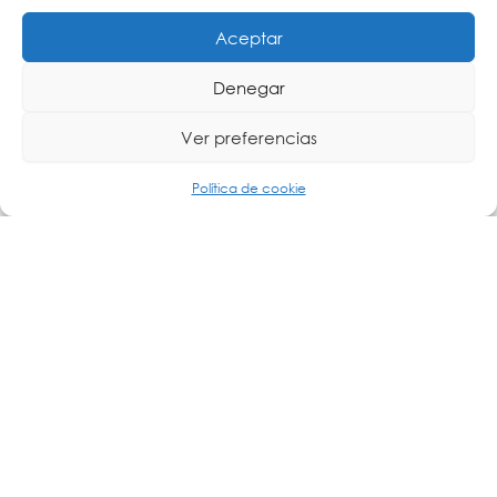
Aceptar
Denegar
Ver preferencias
Política de cookie
La telemedicina se define, según la OMS, como la prestación
Leer más »