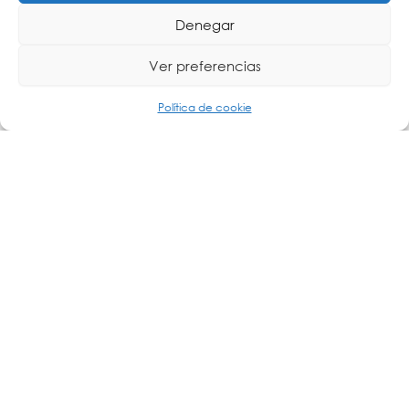
Denegar
Ver preferencias
Política de cookie
La telemedicina se define, según la OMS, como la prestación
Leer más »