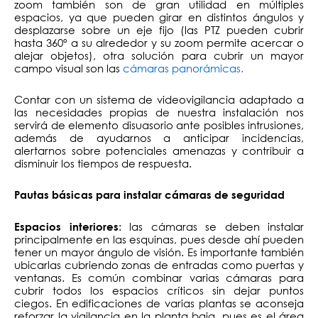
zoom también son de gran utilidad en múltiples
espacios, ya que pueden girar en distintos ángulos y
desplazarse sobre un eje fijo (las PTZ pueden cubrir
hasta 360º a su alrededor y su zoom permite acercar o
alejar objetos), otra solución para cubrir un mayor
campo visual son las
cámaras panorámicas.
Contar con un sistema de videovigilancia adaptado a
las necesidades propias de nuestra instalación nos
servirá de elemento disuasorio ante posibles intrusiones,
además de ayudarnos a anticipar incidencias,
alertarnos sobre potenciales amenazas y contribuir a
disminuir los tiempos de respuesta.
Pautas básicas para instalar cámaras de seguridad
: las cámaras se deben instalar
Espacios interiores
principalmente en las esquinas, pues desde ahí pueden
tener un mayor ángulo de visión. Es importante también
ubicarlas cubriendo zonas de entradas como puertas y
ventanas. Es común combinar varias cámaras para
cubrir todos los espacios críticos sin dejar puntos
ciegos. En edificaciones de varias plantas se aconseja
reforzar la vigilancia en la planta baja, pues es el área