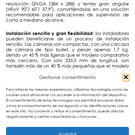
resolución QVGA (384 x 288) y lentes gran angular
(HFoV 90˚/ 60˚/ 37,9˚), convirtiéndolas en una solución
recomendable para aplicaciones de supervisión de
corto a mediano alcance.
los instaladores
Instalación sencilla y gran flexibilidad:
pueden beneficiarse de un proceso de instalación
sencillo. Las cámaras son compactas, con una carcasa
de cámara de tipo bullet, y pesan apenas 1,7 kg,
siendo un 45 % más ligeras que el modelo comparativo
más cercano. Con solo 233,5 mm de longitud, son
también más de un 40 % más pequeñas que el modelo
comparativo más cercano. Otro aspecto para resaltar
es que los modelos de 8 ips quedan fuera del Acuerdo
Gestionar consentimiento
de Wassenaar, un régimen de control de exportaciones
que rige productos específicos, incluidas cámaras
Para ofrecer las mejores experiencias, utilizamos tecnologías como las
superiores a 9 ips. Esto simplifica su exportación e
cookies para almacenar y/o acceder a la información del dispositivo.
importación, lo que permite un tiempo de entrega más
El consentimiento de estas tecnologías nos permitirá procesar datos
rápido.
como el comportamiento de navegación o las identificaciones únicas
en este sitio. No consentir o retirar el consentimiento, puede afectar
negativamente a ciertas características y funciones.
la nueva gama de
Varios modelos disponibles:
cámaras incluye versiones de:
Aceptar